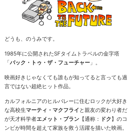
どうも、のうみです。
1985年に公開されたSFタイムトラベルの金字塔
「
バック・トゥ・ザ・フューチャー
」。
映画好きじゃなくても誰もが知ってると言っても過
言ではない超絶ヒット作品。
カルフォルニアのヒルバレーに住むロックが大好き
な高校生
マーティ・マクフライ
と親友の変わり者だ
が天才科学者
エメット・ブラン
【通称：
ドク
】のコ
ンビが時間を超えて家族を救う活躍を描いた映画。