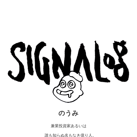
のうみ
兼業投資家あるいは
誰も知らぬ名もなき億り人。