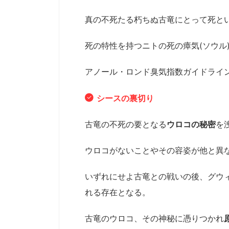
真の不死たる朽ちぬ古竜にとって死と
死の特性を持つニトの死の瘴気(ソウル
アノール・ロンド臭気指数ガイドライ
シースの裏切り
古竜の不死の要となる
ウロコの秘密
を
ウロコがないことやその容姿が他と異
いずれにせよ古竜との戦いの後、グウ
れる存在となる。
古竜のウロコ、その神秘に憑りつかれ