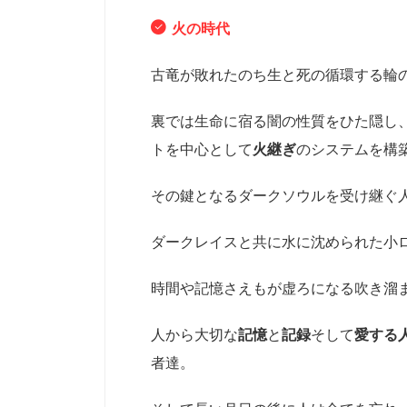
火の時代
古竜が敗れたのち生と死の循環する輪
裏では生命に宿る闇の性質をひた隠し
トを中心として
火継ぎ
のシステムを構
その鍵となるダークソウルを受け継ぐ人
ダークレイスと共に水に沈められた小
時間や記憶さえもが虚ろになる吹き溜
人から大切な
記憶
と
記録
そして
愛する
者達。