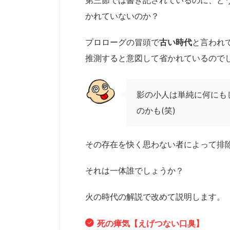
第三節では書き記されているのに、ど
かれていないのか？
プロローグの冒頭で
古い時代
と言われ
推測すると意図して省かれているので
影の小人は単純に何にも
のかも(笑)
その存在を快く思わない者によって排
それは一体誰でしょうか？
火の時代の解説で改めて説明します。
死の瘴気【えげつない口臭】