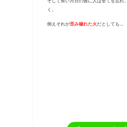
そして長い月日の後に人は全てを忘れ
く。
例えそれが
歪み穢れた火
だとしても…