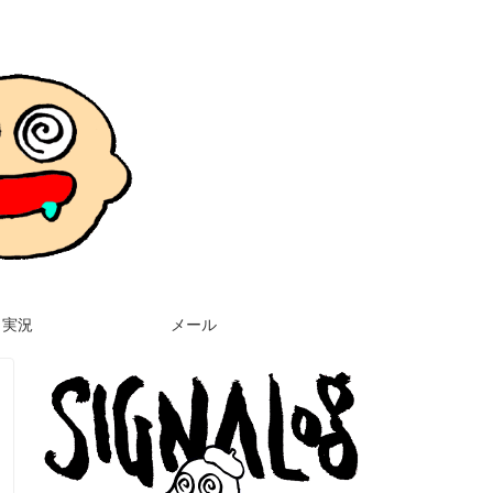
実況
メール