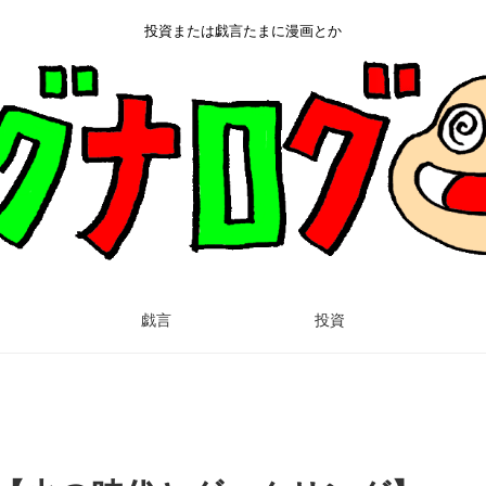
投資または戯言たまに漫画とか
戯言
投資