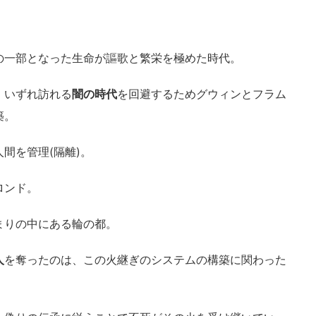
の一部となった生命が謳歌と繁栄を極めた時代。
、いずれ訪れる
闇の時代
を回避するためグウィンとフラム
築。
間を管理(隔離)。
ロンド。
まりの中にある輪の都。
人
を奪ったのは、この火継ぎのシステムの構築に関わった