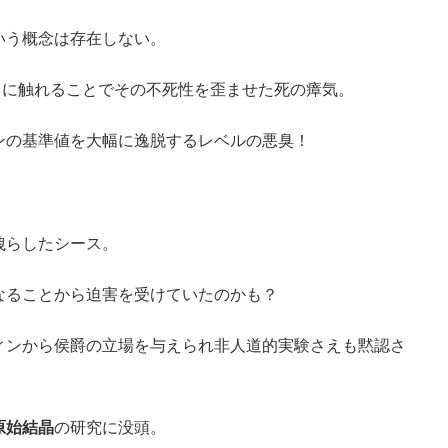
いう概念は存在しない。
)に触れることでその不死性を歪ませた死の瘴気。
ンの基準値を大幅に逸脱するレベルの悪臭！
洩らしたシース。
なることから迫害を受けていたのかも？
ィンから侯爵の立場を与えられ非人道的実験さえも黙認さ
原始結晶
の研究に没頭。