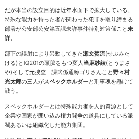
だが本当の設立目的は近年水面下で拡大している、
特殊な能力を持った者が関わった犯罪を取り締まる
部署が公安部公安第五課未詳事件特別対策係こと
未
詳
。
部下の誤射により異動してきた
瀬文焚流
(せぶみた
ける)とIQ201の頭脳をもつ変人
当麻紗綾
(とうまさ
や)そして元捜査一課弐係通称ゴリさんこと
野々村
光太郎
の三人が
スペックホルダー
と刑事魂を懸けて
戦う。
スペックホルダーとは特殊能力者を人的資源として
企業や国家が囲い込み権力闘争の道具にしている派
閥あるいは組織化した能力集団。