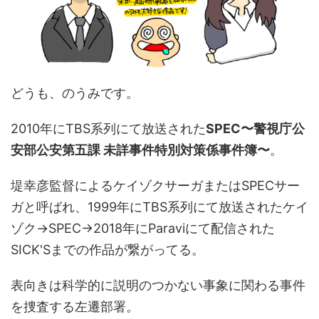
どうも、のうみです。
2010年にTBS系列にて放送された
SPEC〜警視庁公
安部公安第五課 未詳事件特別対策係事件簿〜
。
堤幸彦監督によるケイゾクサーガまたはSPECサー
ガと呼ばれ、1999年にTBS系列にて放送されたケイ
ゾク→SPEC→2018年にParaviにて配信された
SICK'Sまでの作品が繋がってる。
表向きは科学的に説明のつかない事象に関わる事件
を捜査する左遷部署。