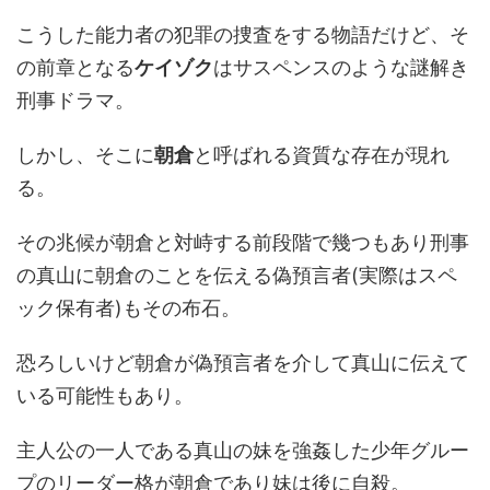
こうした能力者の犯罪の捜査をする物語だけど、そ
の前章となる
ケイゾク
はサスペンスのような謎解き
刑事ドラマ。
しかし、そこに
朝倉
と呼ばれる資質な存在が現れ
る。
その兆候が朝倉と対峙する前段階で幾つもあり刑事
の真山に朝倉のことを伝える偽預言者(実際はスペ
ック保有者)もその布石。
恐ろしいけど朝倉が偽預言者を介して真山に伝えて
いる可能性もあり。
主人公の一人である真山の妹を強姦した少年グルー
プのリーダー格が朝倉であり妹は後に自殺。