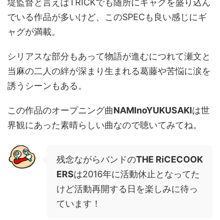
堤監督と言えばTRICKでも随所にギャグを盛り込ん
でいる作品が多いけど、このSPECも良い感じにギ
ャグが満載。
シリアスな部分もあって物語が進むにつれて瀬文と
当麻の二人の絆が深まり生まれる葛藤や苦悩に涙を
誘うシーンもある。
この作品のオープニング曲
NAMInoYUKUSAKI
は世
界観にあった素晴らしい曲なので聴いてみてね。
残念ながらバンドの
THE RiCECOOK
ERS
は2016年に活動休止となってた
けど活動再開する日を楽しみに待っ
ています！