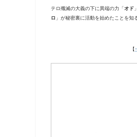
テロ殲滅の大義の下に異端の力「
オド
ロ
」が秘密裏に活動を始めたことを知
【