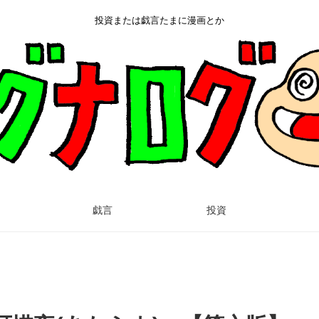
投資または戯言たまに漫画とか
戯言
投資