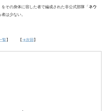
」をその身体に宿した者で編成された非公式部隊「
ネウ
る者は少ない。
一覧
】 【
→次回
】