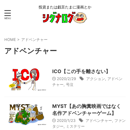
投資または戯言たまに漫画とか
HOME
>
アドベンチャー
アドベンチャー
ICO【この手を離さない】
2020/2/29
アクション
,
アドベン
チャー
,
号泣
MYST【あの胸糞映画ではなく
名作アドベンチャーゲーム】
2020/1/23
アドベンチャー
,
ファン
タジー
,
ミステリー