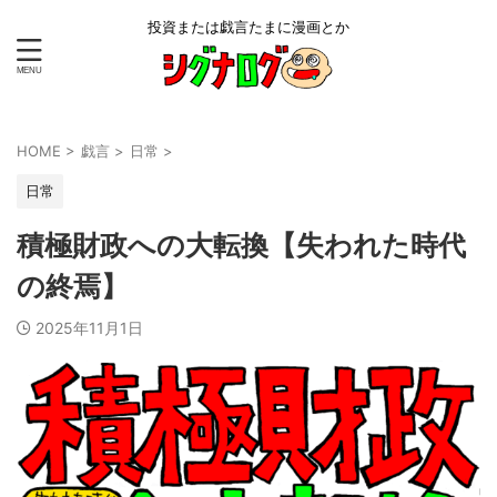
投資または戯言たまに漫画とか
HOME
>
戯言
>
日常
>
日常
積極財政への大転換【失われた時代
の終焉】
2025年11月1日