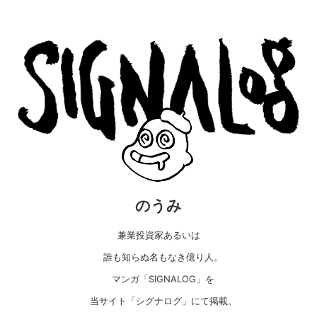
のうみ
兼業投資家あるいは
誰も知らぬ名もなき億り人。
マンガ「SIGNALOG」を
当サイト「シグナログ」にて掲載。